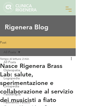
CLINICA
RIGENERA
Rigenera Blog
Post
All Posts
Tempo di lettura: 2 min
All Posts
Nasce Rigenera Brass
Osteopatia
Lab: salute,
Logopedia
sperimentazione e
Ortopedia
collaborazione al servizio
Fisioterapia
dei musicisti a fiato
Pavimento Pelvico