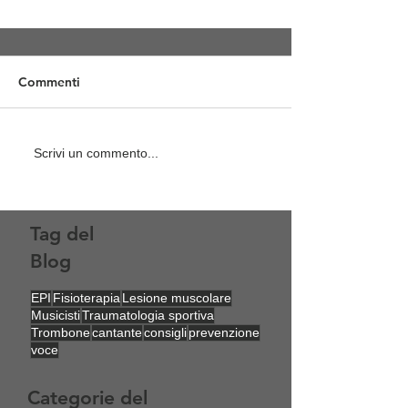
Commenti
Scrivi un commento...
Clinica Rigenera all’Aosta
Tag del
bones: salute e prevenzione per
Blog
i musicisti a fiato
EPI
Fisioterapia
Lesione muscolare
Musicisti
Traumatologia sportiva
Trombone
cantante
consigli
prevenzione
voce
Categorie del