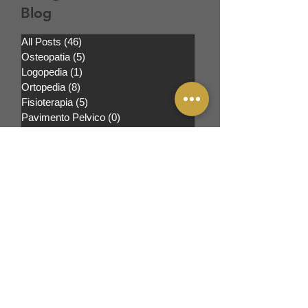
Blog
All Posts
(46)
46 post
Osteopatia
(5)
5 post
Logopedia
(1)
1 post
Ortopedia
(8)
8 post
Fisioterapia
(5)
5 post
Pavimento Pelvico
(0)
0 post
Brass Lab
(2)
2 post
Calendario del
Blog
aprile 2026
(13)
13 post
marzo 2026
(1)
1 post
ottobre 2025
(2)
2 post
settembre 2025
(3)
3 post
agosto 2025
(2)
2 post
febbraio 2025
(1)
1 post