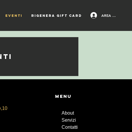
AREA PAZIENTI
EVENTI
Rigenera Gift Card
nti
Menu
e,10
About
Servizi
Contatti