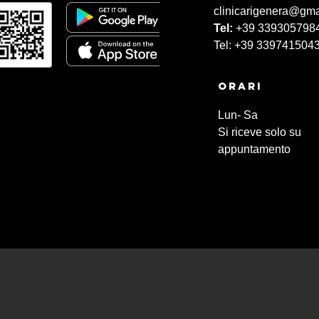
clinicarigenera@gma
Tel:
+39 339305798
Tel: +39 339741504
Orari
Lun- Sa
Si riceve solo su
appuntamento