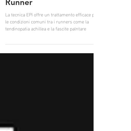
Rivoluzionario per i
Runner
La tecnica EPI offre un trattamento efficace per
le condizioni comuni tra i runners come la
tendinopatia achillea e la fascite palntare