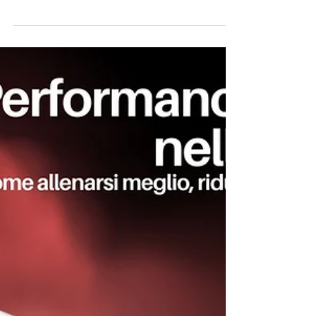
acuto o da sovraccarico a muscoli, tendini,
legamenti, borse sierose o ossa, secondario a...