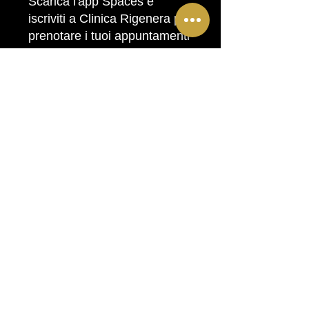
Scarica l'app Spaces e
iscriviti a Clinica Rigenera per
prenotare i tuoi appuntamenti
e ricevere aggiornamenti
ovunque ti trovi.
ASCAOLTA IL NOSTRO
Podcast
Orari
Lun- Sa