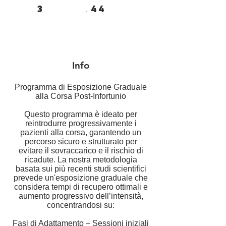
3
44
3 settimane
44 step
settimane
step
Info
Programma di Esposizione Graduale
alla Corsa Post-Infortunio
Questo programma è ideato per
reintrodurre progressivamente i
pazienti alla corsa, garantendo un
percorso sicuro e strutturato per
evitare il sovraccarico e il rischio di
ricadute. La nostra metodologia
basata sui più recenti studi scientifici
prevede un'esposizione graduale che
considera tempi di recupero ottimali e
aumento progressivo dell’intensità,
concentrandosi su:
Fasi di Adattamento – Sessioni iniziali