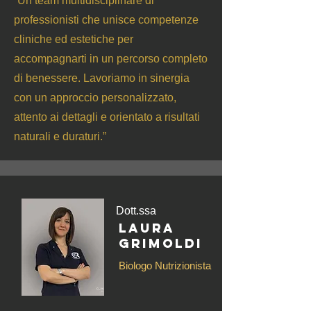
“Un team multidisciplinare di
professionisti che unisce competenze
cliniche ed estetiche per
accompagnarti in un percorso completo
di benessere. Lavoriamo in sinergia
con un approccio personalizzato,
attento ai dettagli e orientato a risultati
naturali e duraturi.”
Dott.ssa
Laura
Grimoldi
Biologo Nutrizionista