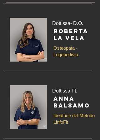
Dott.ssa- D.O.
Roberta
La Vela
Osteopata -
Logopedista
Dott.ssa Ft.
Anna
Balsamo
Ideatrice del Metodo
LinfoFit