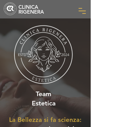
CLINICA
RIGENERA
Team
Estetica
La Bellezza si fa scienza: