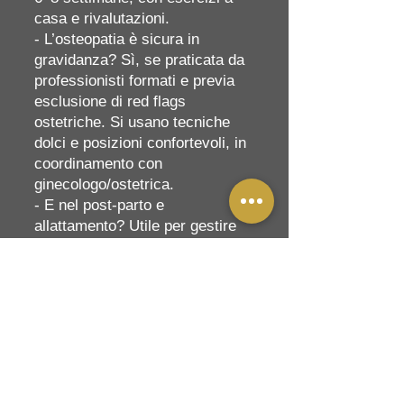
casa e rivalutazioni.
- L’osteopatia è sicura in
gravidanza? Sì, se praticata da
professionisti formati e previa
esclusione di red flags
ostetriche. Si usano tecniche
dolci e posizioni confortevoli, in
coordinamento con
ginecologo/ostetrica.
- E nel post‑parto e
allattamento? Utile per gestire
tensioni di schiena/collo e
carichi ripetuti. Per pavimento
pelvico/diastasi serve
integrazione con fisioterapia
pelvica.
- L’osteopatia per i bambini è
indicata? In alcune condizioni
benigne (coliche, plagiocefalia