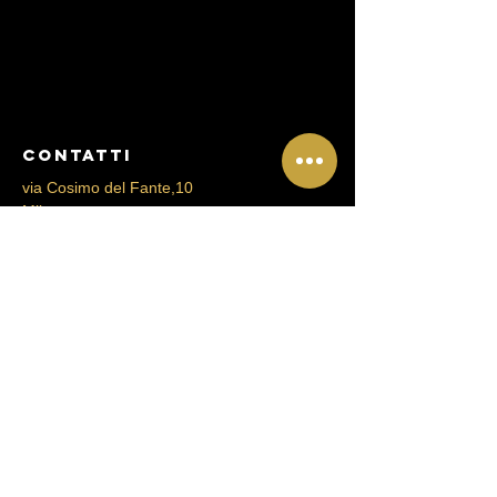
CONtATTI
via Cosimo del Fante,10
Milano
Mail:
clinicarigenera@gmail.com
Tel:
+39 3393057984
Tel:
+39 3397415043
Menu
About
Servizi
Contatti
PRENOTA