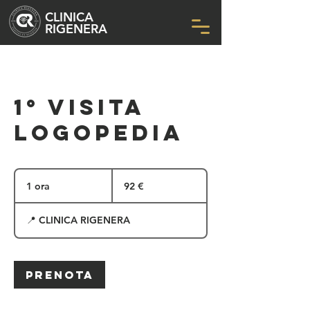
CLINICA
RIGENERA
1° VISITA
LOGOPEDIA
92
euro
1 ora
1
92 €
o
r
📍 CLINICA RIGENERA
Prenota