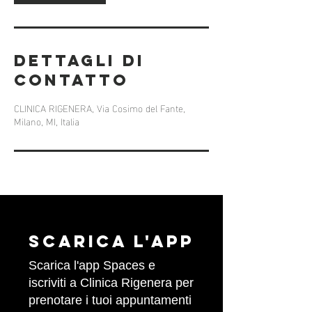
t
i
Dettagli di
contatto
CLINICA RIGENERA, Via Cosimo del Fante,
Milano, MI, Italia
Scarica l'APP
Scarica l'app Spaces e
iscriviti a Clinica Rigenera per
prenotare i tuoi appuntamenti