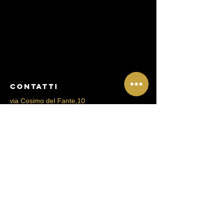
CONtATTI
via Cosimo del Fante,10
Milano
Mail:
clinicarigenera@gmail.com
Tel:
+39 3393057984
Tel:
+39 3397415043
Menu
About
Servizi
Contatti