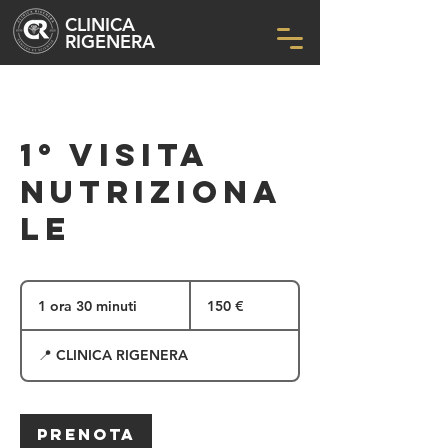
CLINICA
RIGENERA
1° VISITA
NUTRIZIONA
LE
150
euro
1 ora 30 minuti
1
150 €
o
r
📍 CLINICA RIGENERA
3
0
m
i
n
Prenota
u