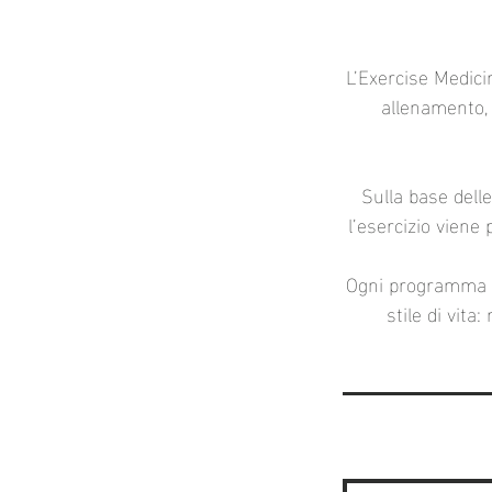
L’Exercise Medicin
allenamento, 
Sulla base dell
l’esercizio viene
Ogni programma è c
stile di vit