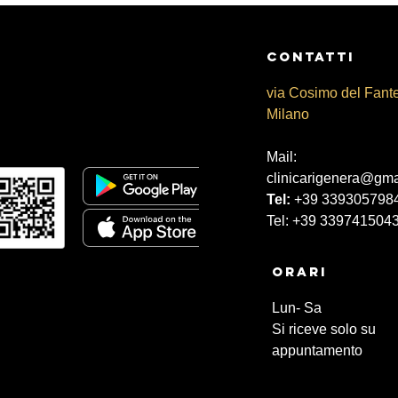
CONtATTI
via Cosimo del Fant
Milano
Mail:
clinicarigenera@gma
Tel:
+39 339305798
Tel: +39 339741504
Orari
Lun- Sa
Si riceve solo su
appuntamento