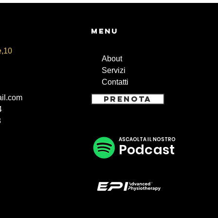
Menu
e,10
About
Servizi
Contatti
il.com
PRENOTA
4
3
ASCAOLTA IL NOSTRO
Podcast