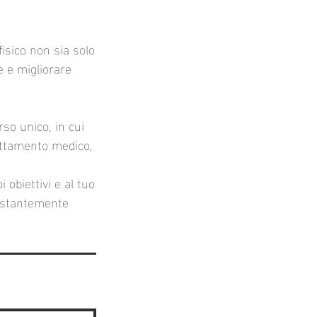
fisico non sia solo
e e migliorare
so unico, in cui
rattamento medico,
 obiettivi e al tuo
costantemente