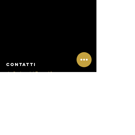
CONtATTI
via Cosimo del Fante,10
Milano
Mail:
clinicarigenera@gmail.com
Tel:
+39 3393057984
Tel:
+39 3397415043
Menu
About
Servizi