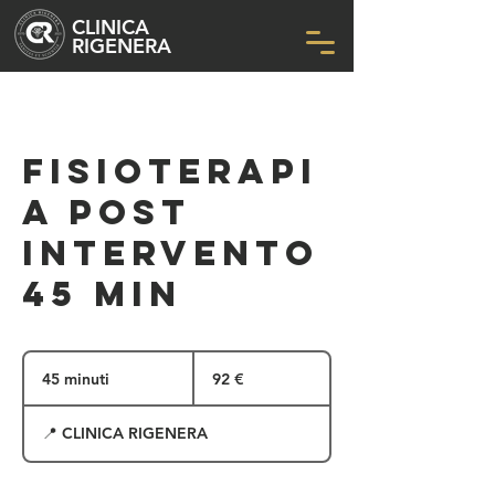
CLINICA
RIGENERA
FISIOTERAPI
A POST
INTERVENTO
45 min
92
euro
45 minuti
4
92 €
5
m
📍 CLINICA RIGENERA
i
n
u
t