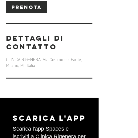
i
Prenota
Dettagli di
contatto
CLINICA RIGENERA, Via Cosimo del Fante,
Milano, MI, Italia
Scarica l'APP
Scarica l'app Spaces e
iscriviti a Clinica Rigenera per