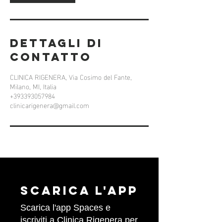
Dettagli di
contatto
CLINICA RIGENERA, Via Cosimo del Fante,
Milano, MI, Italia
+393393057984
clinicarigenera@gmail.com
Scarica l'APP
Scarica l'app Spaces e
iscriviti a Clinica Rigenera per