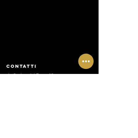
CONtATTI
via Cosimo del Fante,10
Milano
Mail:
clinicarigenera@gmail.com
Tel:
+39 3393057984
Tel:
+39 3397415043
Menu
About
Servizi