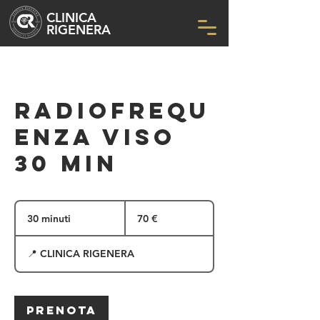
CLINICA
RIGENERA
RADIOFREQU
ENZA VISO
30 min
70
euro
30 minuti
3
70 €
0
m
📍 CLINICA RIGENERA
i
n
u
t
i
Prenota