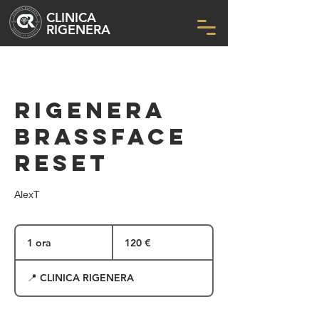
CLINICA
RIGENERA
Rigenera
BrassFace
Reset
AlexT
120
euro
1 ora
1
120 €
o
r
📍 CLINICA RIGENERA