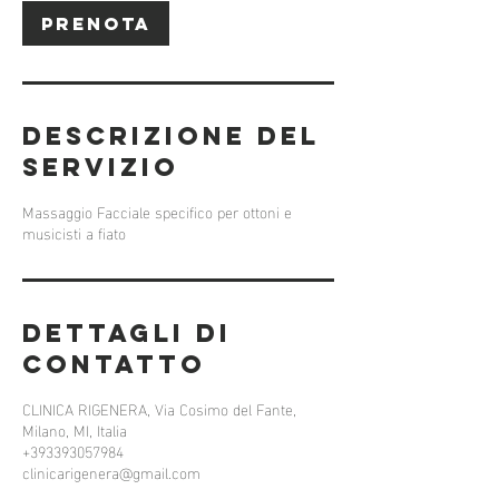
Prenota
Descrizione del
servizio
Massaggio Facciale specifico per ottoni e
musicisti a fiato
Dettagli di
contatto
CLINICA RIGENERA, Via Cosimo del Fante,
Milano, MI, Italia
+393393057984
clinicarigenera@gmail.com