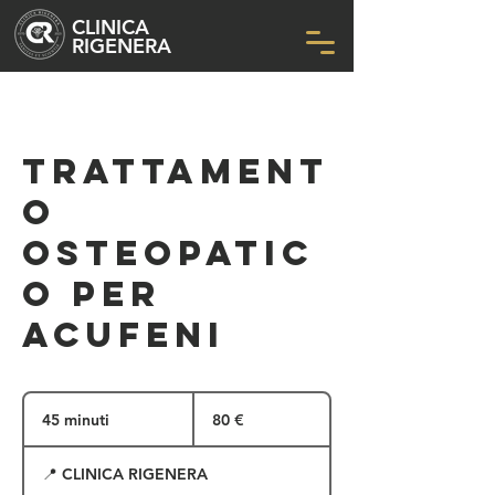
CLINICA
RIGENERA
Trattament
o
Osteopatic
o per
ACUFENI
80
euro
45 minuti
4
80 €
5
m
📍 CLINICA RIGENERA
i