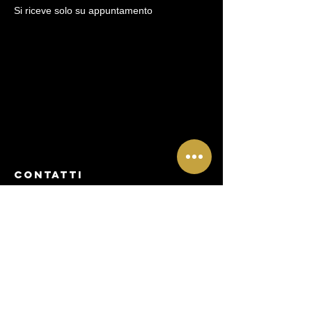
Si riceve solo su appuntamento
CONtATTI
via Cosimo del Fante,10
Milano
Mail:
clinicarigenera@gmail.com
Tel:
+39 3393057984
Tel:
+39 3397415043
Menu