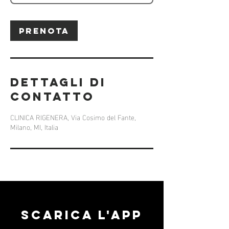
n
u
t
i
Prenota
Dettagli di
contatto
CLINICA RIGENERA, Via Cosimo del Fante,
Milano, MI, Italia
Scarica l'APP