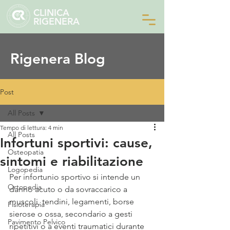
CLINICA
RIGENERA
Rigenera Blog
Post
All Posts
Tempo di lettura: 4 min
All Posts
Infortuni sportivi: cause,
Osteopatia
sintomi e riabilitazione
Logopedia
Per infortunio sportivo si intende un 
Ortopedia
danno acuto o da sovraccarico a 
muscoli, tendini, legamenti, borse 
Fisioterapia
sierose o ossa, secondario a gesti 
Pavimento Pelvico
ripetitivi o a eventi traumatici durante 