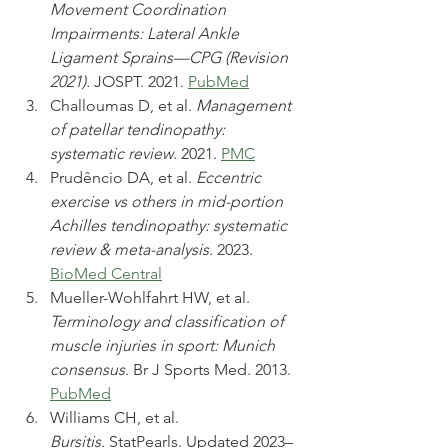
Movement Coordination 
Impairments: Lateral Ankle 
Ligament Sprains—CPG (Revision 
2021).
 JOSPT. 2021. 
PubMed
Challoumas D, et al. 
Management 
of patellar tendinopathy: 
systematic review
. 2021. 
PMC
Prudêncio DA, et al. 
Eccentric 
exercise vs others in mid-portion 
Achilles tendinopathy: systematic 
review & meta-analysis
. 2023. 
BioMed Central
Mueller-Wohlfahrt HW, et al. 
Terminology and classification of 
muscle injuries in sport: Munich 
consensus
. Br J Sports Med. 2013. 
PubMed
Williams CH, et al. 
Bursitis.
 StatPearls. Updated 2023–