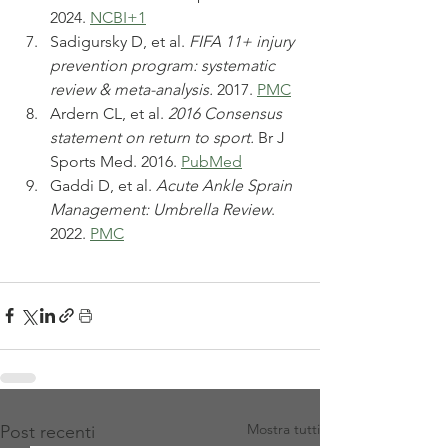
2024. 
NCBI+1
Sadigursky D, et al. 
FIFA 11+ injury 
prevention program: systematic 
review & meta-analysis.
 2017. 
PMC
Ardern CL, et al. 
2016 Consensus 
statement on return to sport.
 Br J 
Sports Med. 2016. 
PubMed
Gaddi D, et al. 
Acute Ankle Sprain 
Management: Umbrella Review
. 
2022. 
PMC
Mostra tutti
Post recenti