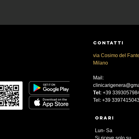
CONtATTI
via Cosimo del Fant
Milano
Mail:
clinicarigenera@gma
Tel:
+39 339305798
Tel: +39 339741504
Orari
Lun- Sa
Si riceve solo su