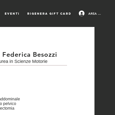
AREA PAZIENTI
EVENTI
Rigenera Gift Card
. Federica Besozzi
urea in Scienze Motorie
 addominale
o pelvico
tectomia