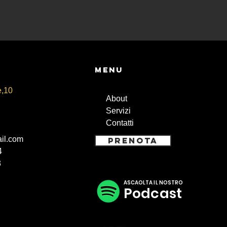
Menu
e,10
About
Servizi
Contatti
il.com
PRENOTA
4
3
ASCAOLTA IL NOSTRO
Podcast