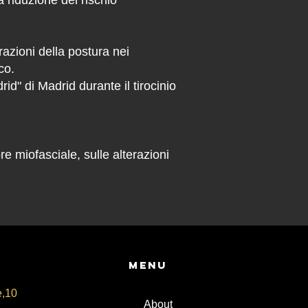
 riduzione del rischio
azioni della postura nei
co.
d" di Madrid durante il tirocinio
e miofasciale, sulle alterazioni
Menu
e,10
About