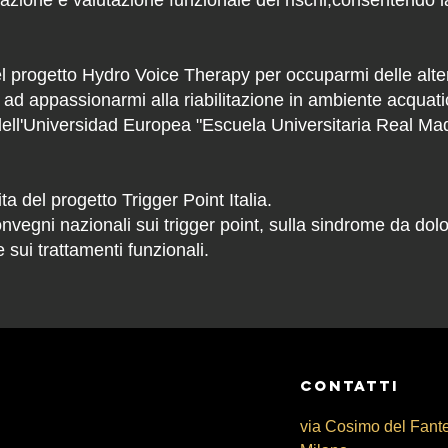
mazione e valutazione funzionale dei rischi,consentendo la
el progetto Hydro Voice Therapy per occuparmi delle alter
io ad appassionarmi alla riabilitazione in ambiente acquati
dell'Universidad Europea "Escuela Universitaria Real Madri
a del progetto Trigger Point Italia.
vegni nazionali sui trigger point, sulla sindrome da dolor
 sui trattamenti funzionali.
CONtATTI
via Cosimo del Fant