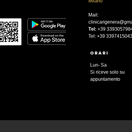
Milano
Mail:
clinicarigenera@gma
Tel:
+39 339305798
Tel: +39 339741504
Orari
Lun- Sa
Si riceve solo su
appuntamento