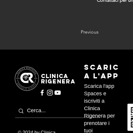
Contattaci per u
Previous
Scaric
a l'APP
CLINICA
RIGENERA
Scarica l'app
Spaces e
iscriviti a
Clinica
Rigenera per
prenotare i
tuoi
© 2024 by Clinica