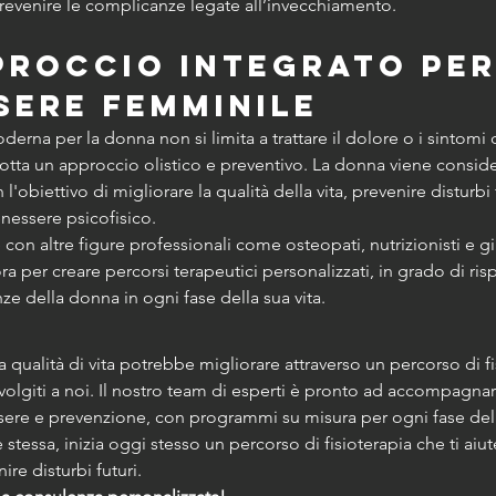
prevenire le complicanze legate all’invecchiamento.
proccio integrato per 
sere femminile
derna per la donna non si limita a trattare il dolore o i sintomi 
tta un approccio olistico e preventivo. La donna viene consider
 l'obiettivo di migliorare la qualità della vita, prevenire disturbi 
nessere psicofisico.
 con altre figure professionali come osteopati, nutrizionisti e gi
ora per creare percorsi terapeutici personalizzati, in grado di ris
ze della donna in ogni fase della sua vita.
a qualità di vita potrebbe migliorare attraverso un percorso di fi
ivolgiti a noi. Il nostro team di esperti è pronto ad accompagnart
sere e prevenzione, con programmi su misura per ogni fase della
e stessa, inizia oggi stesso un percorso di fisioterapia che ti aiut
re disturbi futuri. 