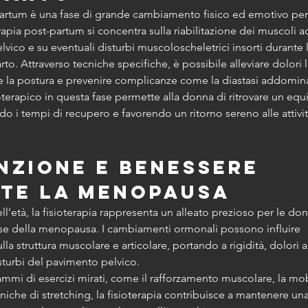
partum è una fase di grande cambiamento fisico ed emotivo per
rapia post-partum si concentra sulla riabilitazione dei muscoli a
vico e su eventuali disturbi muscoloscheletrici insorti durante l
arto. Attraverso tecniche specifiche, è possibile alleviare dolori
re la postura e prevenire complicanze come la diastasi addomin
terapico in questa fase permette alla donna di ritrovare un equil
do i tempi di recupero e favorendo un ritorno sereno alle attivit
nzione e benessere 
te la menopausa
ll’età, la fisioterapia rappresenta un alleato prezioso per le do
fase della menopausa. I cambiamenti ormonali possono influire 
a struttura muscolare e articolare, portando a rigidità, dolori art
sturbi del pavimento pelvico.
mmi di esercizi mirati, come il rafforzamento muscolare, la mob
ecniche di stretching, la fisioterapia contribuisce a mantenere u