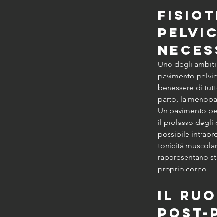
Fisio
pelvi
neces
Uno degli ambiti 
pavimento pelvic
benessere di tutt
parto, la menopau
Un pavimento pel
il prolasso degli 
possibile intrapr
tonicità muscolar
rappresentano str
proprio corpo.
Il ruo
post-