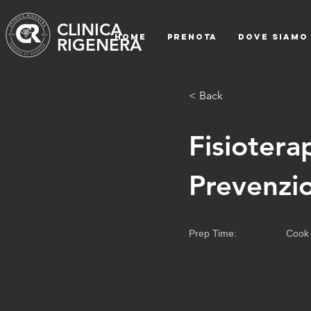
CLINICA
HOME
PRENOTA
DOVE SIAMO
RIGENERA
< Back
Fisiotera
Prevenzi
Prep Time:
Cook 