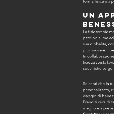
forma fisica e a 
Un ap
benes
La fisioterapia mo
patologia, ma ado
sua globalità, con
promuovere il be
In collaborazione
fisioterapista lav
specifiche esigen
Se senti che la tu
personalizzato, r
viaggio di benes
Prenditi cura di t
meglio e a preveni