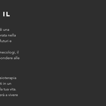
il 
di una 
ata nella 
futuri e 
necologi, il 
pondere alle 
sioterapia 
i in un 
 tua vita.
erà a vivere 