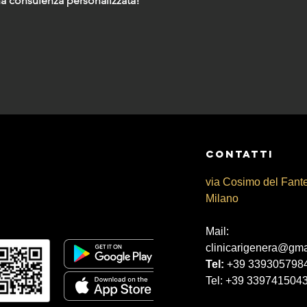
na consulenza personalizzata!
CONtATTI
via Cosimo del Fant
Milano
Mail:
clinicarigenera@gma
Tel:
+39 339305798
Tel: +39 339741504