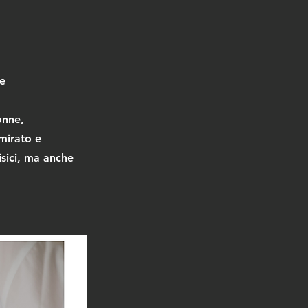
ne
onne,
mirato e
isici, ma anche