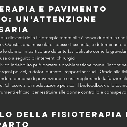
terapia e pavimento 
co: un'attenzione 
saria
più rilevanti della fisioterapia femminile è senza dubbio la riabi
o. Questa zona muscolare, spesso trascurata, è determinante per
e le donne, in particolare durante fasi delicate come la gravidanz
sa o a seguito di interventi chirurgici.
vico indebolito può portare a problematiche come l’incontinenz
organi pelvici, o dolori durante i rapporti sessuali. Grazie alla fis
endere percorsi di prevenzione e cura, migliorando la funzionalit
e. Gli esercizi di rieducazione pelvica, il biofeedback e le tecn
umenti efficaci per restituire alle donne controllo e consapevo
lo della fisioterapia 
parto