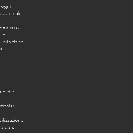
 ogni 
ddominali, 
a 
 lombari o 
ale.
ibrio fisico 
à 
nne che 
icolari, 
ilizzazione 
na buona 