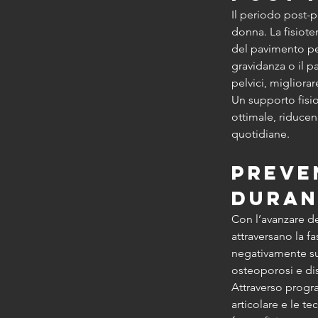
Il periodo post-
donna. La fisiote
del pavimento pel
gravidanza o il p
pelvici, migliora
Un supporto fisio
ottimale, riducen
quotidiane.
Preve
duran
Con l’avanzare de
attraversano la 
negativamente sull
osteoporosi e di
Attraverso progra
articolare e le t