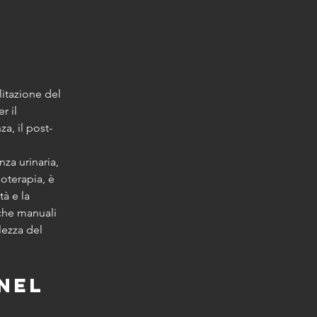
litazione del 
 il 
a, il post-
a urinaria, 
ioterapia, è 
à e la 
iche manuali 
lezza del 
nel 