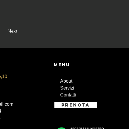
Next
Menu
e,10
About
Servizi
Contatti
il.com
PRENOTA
4
3
ASCAOLTA IL NOSTRO