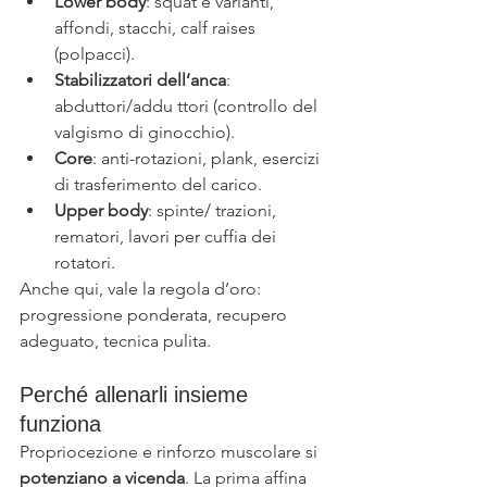
Lower body
: squat e varianti, 
affondi, stacchi, calf raises 
(polpacci).
Stabilizzatori dell’anca
: 
abduttori/addu ttori (controllo del 
valgismo di ginocchio).
Core
: anti-rotazioni, plank, esercizi 
di trasferimento del carico.
Upper body
: spinte/ trazioni, 
rematori, lavori per cuffia dei 
rotatori.
Anche qui, vale la regola d’oro: 
progressione ponderata, recupero 
adeguato, tecnica pulita.
Perché allenarli insieme 
funziona
Propriocezione e rinforzo muscolare si 
potenziano a vicenda
. La prima affina 