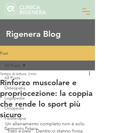
CLINICA
RIGENERA
Rigenera Blog
Post
All Posts
Tempo di lettura: 3 min
All Posts
Rinforzo muscolare e
Osteopatia
propriocezione: la coppia
Logopedia
che rende lo sport più
Ortopedia
sicuro
Fisioterapia
Un allenamento completo non è solo 
Pavimento Pelvico
“fiato e pesi”. Dentro ci stanno forza 