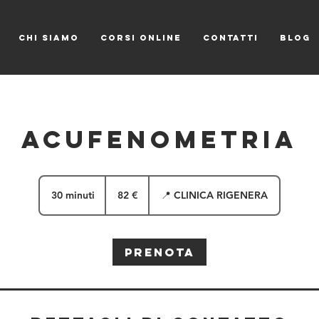
CHI SIAMO
CORSI ONLINE
CONTATTI
Blog
Acufenometria
82
euro
30 minuti
3
82 €
📍 CLINICA RIGENERA
0
m
i
Prenota
n
u
t
i