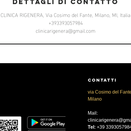
Dettagli di contatto
CLINICA RIGENERA, Via Cosimo del Fante, Milano, MI, Italia
+393393057984
clinicarigenera@gmail.com
CONtATTI
via Cosimo del Fant
Milano
Mail:
clinicarigenera@gma
Tel:
+39 339305798