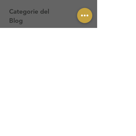
Categorie del
Blog
All Posts
(46)
46 post
Osteopatia
(5)
5 post
Logopedia
(1)
1 post
Ortopedia
(8)
8 post
Fisioterapia
(5)
5 post
Pavimento Pelvico
(0)
0 post
Brass Lab
(2)
2 post
Calendario del
Blog
aprile 2026
(13)
13 post
marzo 2026
(1)
1 post
ottobre 2025
(2)
2 post
settembre 2025
(3)
3 post