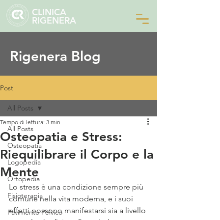
CLINICA
RIGENERA
Rigenera Blog
Post
All Posts
Tempo di lettura: 3 min
All Posts
Osteopatia e Stress:
Osteopatia
Riequilibrare il Corpo e la
Logopedia
Mente
Ortopedia
Lo stress è una condizione sempre più 
Fisioterapia
comune nella vita moderna, e i suoi 
effetti possono manifestarsi sia a livello 
Pavimento Pelvico